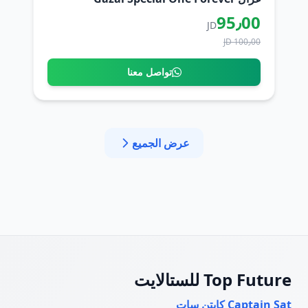
95٫00
JD
100٫00 JD
تواصل معنا
عرض الجميع
Top Future للستالايت
Captain Sat كابتن سات