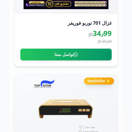
غزال 701 توربو فوريفر
34٫99
JD
35٫00 JD
تواصل معنا
⭐ bestSeller