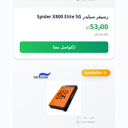
رسيفر سبايدر Spider X800 Elite 5G
53٫00
JD
65٫00 JD
تواصل معنا
⭐ bestSeller