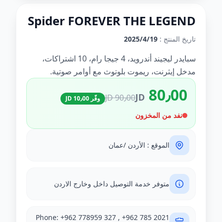
Spider FOREVER THE LEGEND
تاريخ المنتج :
19‏‏/4‏‏/2025
سبايدر ليجيند أندرويد، 4 جيجا رام، 10 اشتراكات،
مدخل إيثرنت، ريموت بلوتوث مع أوامر صوتية.
80٫00
JD
90٫00 JD
وفّر 10٫00 JD
نفد من المخزون
الموقع : الأردن /عمان
متوفر خدمة التوصيل داخل وخارج الاردن
Phone: +962 778959 327 , +962 785 2021