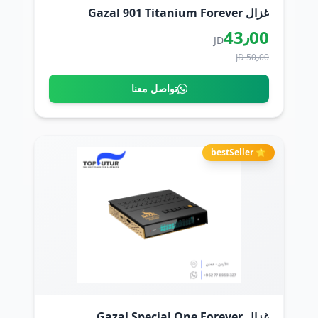
غزال Gazal 901 Titanium Forever
43٫00
JD
50٫00 JD
تواصل معنا
⭐ bestSeller
غزال Gazal Special One Forever