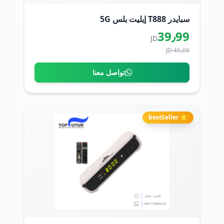
سبايدر T888 إيليت بلس 5G
39٫99
JD
45٫00 JD
تواصل معنا
⭐ bestSeller