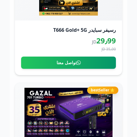
رسيفر سبايدر T666 Gold+ 5G
29٫99
JD
35٫00 JD
تواصل معنا
⭐ bestSeller