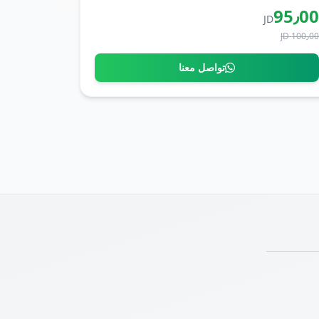
95٫0
JD
100٫00 J
تواصل معنا