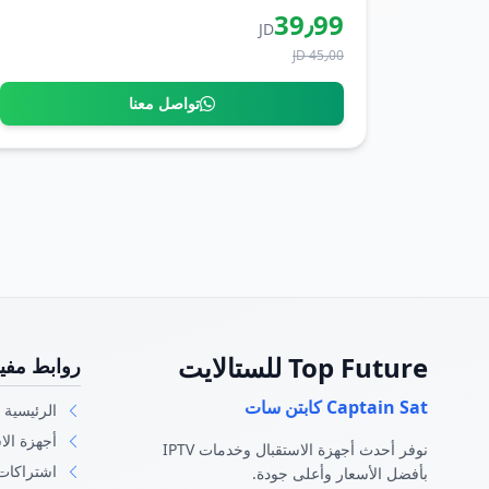
39٫99
JD
45٫00 JD
تواصل معنا
Top Future للستالايت
روابط مفي
Captain Sat كابتن سات
الرئيسية
أجهزة الا
نوفر أحدث أجهزة الاستقبال وخدمات IPTV
اشتراكات
بأفضل الأسعار وأعلى جودة.