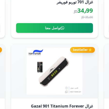
غزال 701 توربو فوريفر
ر
0
34٫99
JD
D
35٫00 JD
تواصل معنا
⭐ bestSeller
غزال Gazal 901 Titanium Forever
غ