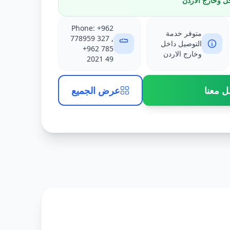
ل وخارج الاردن
Phone: +962
متوفر خدمة
778959 327 ,
التوصيل داخل
+962 785
وخارج الاردن
2021 49
ل معنا
عرض الجميع