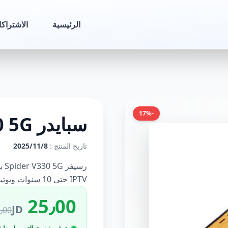
الرئيسية
الاشتراك
-17%
سبايدر SPIDER V330 5G
تاريخ المنتج :
8‏‏/11‏‏/2025
IPTV حتى 10 سنوات ويوتيوب مدى الحياة ومكتبة CINEFLIX للأفلام.
25٫00
JD
00 JD