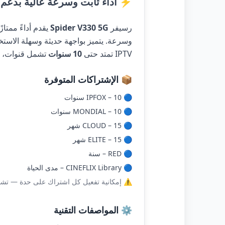
⚡ أداء ثابت وسرعة عالية بدعم Wi-Fi خارجي 5GHz
رسيفر
Spider V330 5G
يقدم أداءً ممتا
وسرعة. يتميز بواجهة حديثة وسهلة الاست
IPTV تمتد حتى
10 سنوات
تشمل قنوات، أ
📦 الإشتراكات المتوفرة
🔵 IPFOX – 10 سنوات
🔵 MONDIAL – 10 سنوات
🔵 CLOUD – 15 شهر
🔵 ELITE – 15 شهر
🔵 RED – سنة
🔵 CINEFLIX Library – مدى الحياة
⚠️ إمكانية تفعيل كل اشتراك على حدة — تشمل
⚙️ المواصفات التقنية