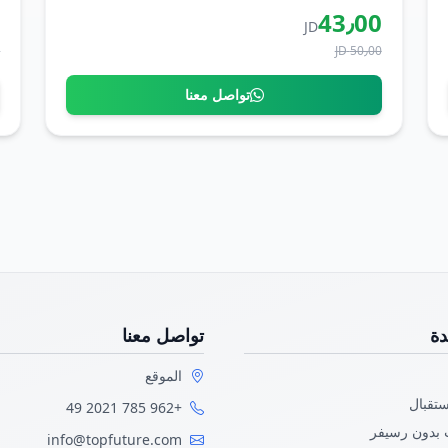
0
43٫00
JD
D
50٫00 JD
تواصل معنا
دة
تواصل معنا
الموقع
ستقبال
+962 785 2021 49
 بدون رسيفر
info@topfuture.com