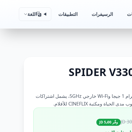
ات
الرسيفرات
التطبيقات
اللغة
رسيفر Spider V330 5G برام 1 جيجا وWi-Fi خارجي 5GHz، يشمل اشتراكات
30٫
وفّر 5٫00 JD