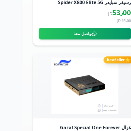
سيفر سبايدر Spider X800 Elite 5G
53٫0
JD
65٫00 J
تواصل معنا
⭐ bestSeller
زال Gazal Special One Forever