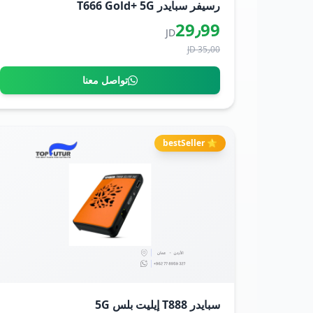
رسيفر سبايدر T666 Gold+ 5G
29٫99
JD
35٫00 JD
تواصل معنا
⭐ bestSeller
سبايدر T888 إيليت بلس 5G