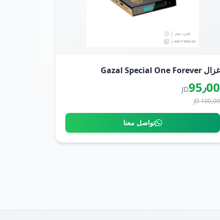
زال Gazal Special One Forever
95٫0
JD
100٫00 J
تواصل معنا