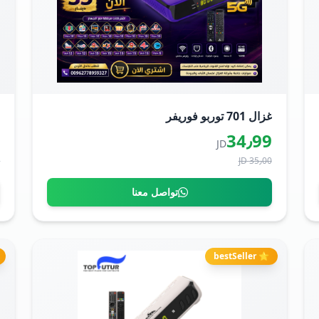
غزال 701 توربو فوريفر
ر
0
34٫99
JD
D
35٫00 JD
تواصل معنا
⭐ bestSeller