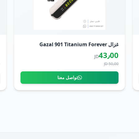
غزال Gazal 901 Titanium Forever
غ
0
43٫00
JD
D
50٫00 JD
تواصل معنا