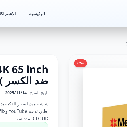
الرئيسية
الاشتراك
-6%
ضد الكسر )
تاريخ المنتج :
14‏‏/11‏‏/2025
CLOUD لمدة سنة.