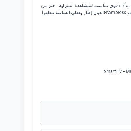
استمتع بأفضل تقنيات العرض مع شاشات Mediastar المتوفرة داخل الأردن. شاشات ذكية تعمل بنظام أندرويد، دقة 4K، وأداء قوي مناسب للمشاهدة المنزلية. اختر من
مجموعة واسعة من المقاسات مثل 43 بوصة، 55 بوصة، و65 بوصة، مع دعم YouTube وNetflix وGoogle Play وتصميم Frameless بدون إطار يعطي الشاشة مظهراً