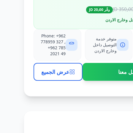
350٫00 J
وفّر 20٫00 JD
ل وخارج الاردن
Phone: +962
متوفر خدمة
778959 327 ,
التوصيل داخل
+962 785
وخارج الاردن
2021 49
ل معنا
عرض الجميع