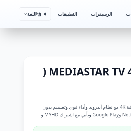
ات
الرسيفرات
التطبيقات
اللغة
MEDIASTAR TV 4K 65 inch (
شاشة ميديا ستار الذكية بدقة 4K مع نظام أندرويد وأداء قوي وتصميم بدون
إطار. تدعم YouTube وNetflix وGoogle Play وتأتي مع اشتراك MYHD و