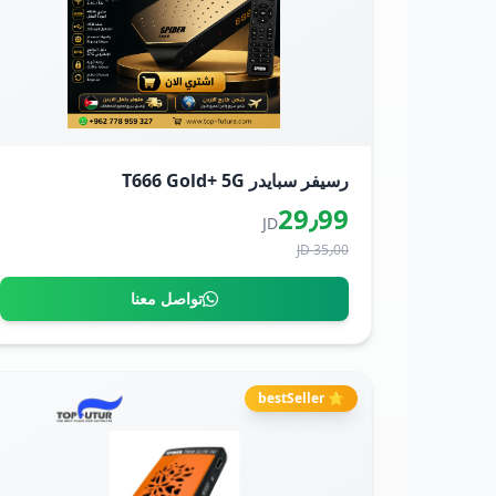
رسيفر سبايدر T666 Gold+ 5G
29٫99
JD
35٫00 JD
تواصل معنا
⭐ bestSeller