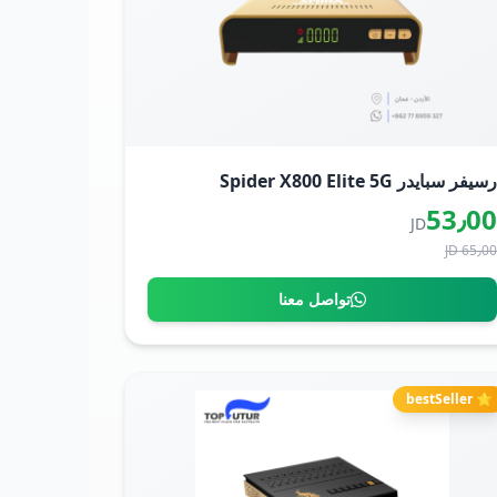
سيفر سبايدر Spider X800 Elite 5G
53٫0
JD
65٫00 J
تواصل معنا
⭐ bestSeller