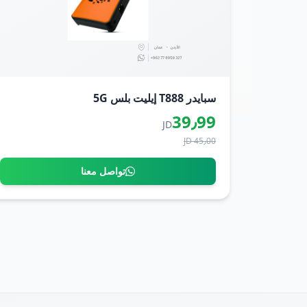
سبايدر T888 إيليت بلس 5G
39٫99
JD
45٫00 JD
تواصل معنا