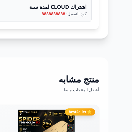
اشتراك CLOUD لمدة سنة
كود التفعيل:
8888888888
منتج مشابه
أفضل المنتجات مبيعا
⭐ bestSeller