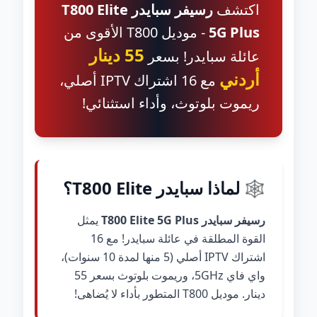
اكتشف
رسيفر سبايدر T800 Elite
5G Plus
- موديل T800 الأقوى من
55 دينار
عائلة سبايدر! بسعر
أردني
مع 16 اشتراك IPTV أصلي،
ريموت بلوتوث، وأداء استثنائي!
🕸️ لماذا سبايدر T800 Elite؟
رسيفر سبايدر T800 Elite 5G Plus
يمثل
القوة المطلقة في عائلة سبايدر! مع 16
اشتراك IPTV أصلي (5 منها لمدة 10 سنوات)،
واي فاي 5GHz، وريموت بلوتوث بسعر 55
دينار. موديل T800 المتطور بأداء لا يُضاهى!