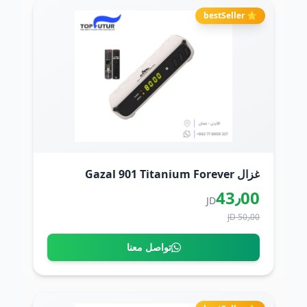
⭐ bestSeller
غزال Gazal 901 Titanium Forever
43٫00
JD
50٫00 JD
تواصل معنا