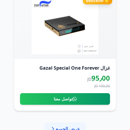
⭐ bestSeller
غزال Gazal Special One Forever
95٫00
JD
100٫00 JD
تواصل معنا
عرض الجميع