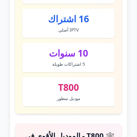
16 اشتراك
IPTV أصلي
10 سنوات
5 اشتراكات طويلة
T800
موديل متطور
🕸️ T800 - الموديل الأقوى في