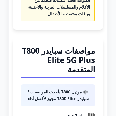
القنوات الحية، مكتبات ضخمة من
الأفلام والمسلسلات العربية والأجنبية،
وباقات مخصصة للأطفال.
مواصفات سبايدر T800
Elite 5G Plus
المتقدمة
🕸️
موديل T800 بأحدث المواصفات!
سبايدر T800 Elite مجهز لأفضل أداء
رام 2 جيجا