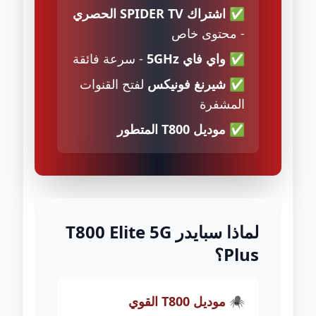
✅
اشتراك SPIDER TV الحصري
- محتوى خاص
✅
واي فاي 5GHz
- سرعة فائقة
✅
شيرنغ فونيكس
لفتح القنوات
المشفرة
✅
موديل T800 المتطور
لماذا سبايدر T800 Elite 5G
Plus؟
🕷️ موديل T800 القوي