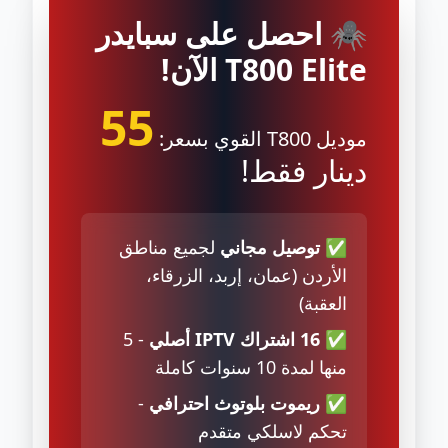
🕷️ احصل على سبايدر
T800 Elite الآن!
55
موديل T800 القوي بسعر:
دينار فقط!
✅
توصيل مجاني
لجميع مناطق
الأردن (عمان، إربد، الزرقاء،
العقبة)
✅
16 اشتراك IPTV أصلي
- 5
منها لمدة 10 سنوات كاملة
✅
ريموت بلوتوث احترافي
-
تحكم لاسلكي متقدم