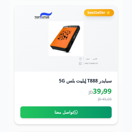
⭐ bestSeller
سبايدر T888 إيليت بلس 5G
39٫99
JD
45٫00 JD
تواصل معنا