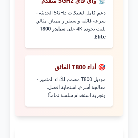
📡 واي فاي 5GHz متقدم
دعم كامل لشبكات 5GHz الحديثة -
سرعة فائقة واستقرار ممتاز، مثالي
للبث بجودة 4K على
سبايدر T800
.
Elite
🎯 أداء T800 الفائق
موديل T800 مصمم للأداء المتميز -
معالجة أسرع، استجابة أفضل،
وتجربة استخدام سلسة تماماً!