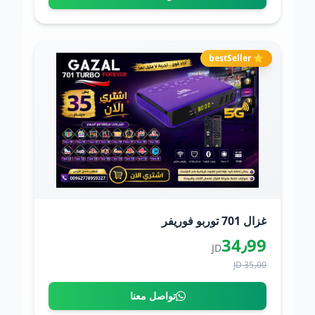
⭐ bestSeller
غزال 701 توربو فوريفر
34٫99
JD
35٫00 JD
تواصل معنا