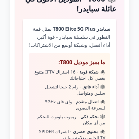
عائلة سبايدر!
سبايدر T800 Elite 5G Plus
يمثل قمة
التطور في سلسلة سبايدر - قوة أكبر،
أداء أفضل، وشبكة أوسع من الاشتراكات!
ما يميز موديل T800:
🕷️
شبكة قوية
- 16 اشتراك IPTV متنوع
يغطي كل احتياجاتك
🕸️
أداء فائق
- رام 2 جيجا لتشغيل
سلس ومتواصل
🕷️
اتصال متقدم
- واي فاي 5GHz
للسرعة القصوى
🕸️
تحكم ذكي
- ريموت بلوتوث للتحكم
من أي مكان
🕷️
محتوى حصري
- اشتراك SPIDER
TV الخاص بعلامة سبايدر