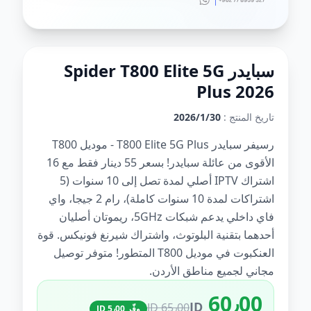
سبايدر Spider T800 Elite 5G
Plus 2026
تاريخ المنتج :
30‏‏/1‏‏/2026
رسيفر سبايدر T800 Elite 5G Plus - موديل T800
الأقوى من عائلة سبايدر! بسعر 55 دينار فقط مع 16
اشتراك IPTV أصلي لمدة تصل إلى 10 سنوات (5
اشتراكات لمدة 10 سنوات كاملة)، رام 2 جيجا، واي
فاي داخلي يدعم شبكات 5GHz، ريموتان أصليان
أحدهما بتقنية البلوتوث، واشتراك شيرنغ فونيكس. قوة
العنكبوت في موديل T800 المتطور! متوفر توصيل
مجاني لجميع مناطق الأردن.
60٫00
JD
65٫00 JD
وفّر 5٫00 JD