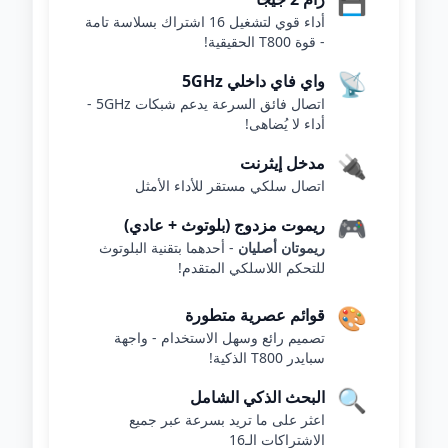
💾
أداء قوي لتشغيل 16 اشتراك بسلاسة تامة
- قوة T800 الحقيقية!
📡
واي فاي داخلي 5GHz
اتصال فائق السرعة يدعم شبكات 5GHz -
أداء لا يُضاهى!
🔌
مدخل إيثرنت
اتصال سلكي مستقر للأداء الأمثل
🎮
ريموت مزدوج (بلوتوث + عادي)
ريموتان أصليان
- أحدهما بتقنية البلوتوث
للتحكم اللاسلكي المتقدم!
🎨
قوائم عصرية متطورة
تصميم رائع وسهل الاستخدام - واجهة
سبايدر T800 الذكية!
🔍
البحث الذكي الشامل
اعثر على ما تريد بسرعة عبر جميع
الاشتراكات الـ16