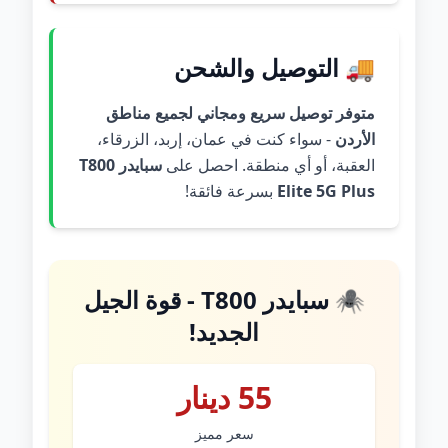
🚚 التوصيل والشحن
متوفر توصيل سريع ومجاني لجميع مناطق
الأردن
- سواء كنت في عمان، إربد، الزرقاء،
العقبة، أو أي منطقة. احصل على
سبايدر T800
Elite 5G Plus
بسرعة فائقة!
🕷️ سبايدر T800 - قوة الجيل
الجديد!
55 دينار
سعر مميز