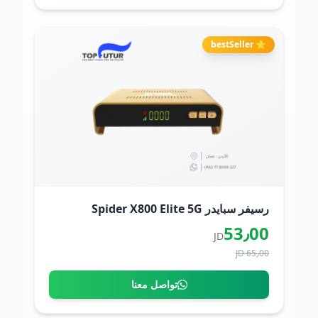
⭐ bestSeller
رسيفر سبايدر Spider X800 Elite 5G
53٫00
JD
65٫00 JD
تواصل معنا