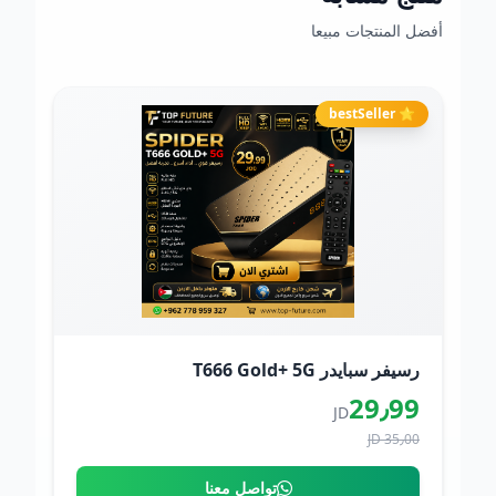
أفضل المنتجات مبيعا
⭐ bestSeller
رسيفر سبايدر T666 Gold+ 5G
29٫99
JD
35٫00 JD
تواصل معنا