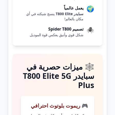
🌍
يعمل عالمياً
سبايدر T800 Elite
ينسج شبكته في أي
مكان بالعالم!
🕷️
تصميم Spider T800
شكل قوي وأنيق يعكس قوة الموديل
🕸️ ميزات حصرية في
سبايدر T800 Elite 5G
Plus
🎮 ريموت بلوتوث احترافي