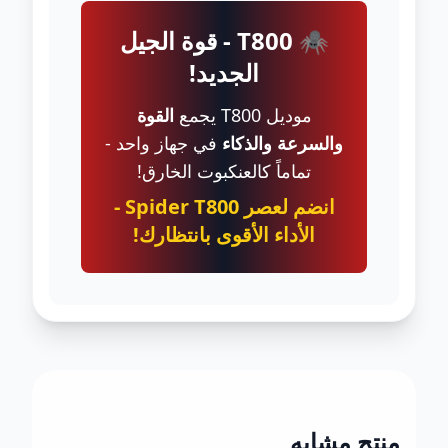
🕷️ T800 - قوة الجيل
الجديد!
موديل T800 يجمع
القوة
والسرعة والذكاء
في جهاز واحد -
تماماً كالعنكبوت الخارق!
انضم لعصر Spider T800 -
الأداء الأقوى بانتظارك!
منتج مشابه